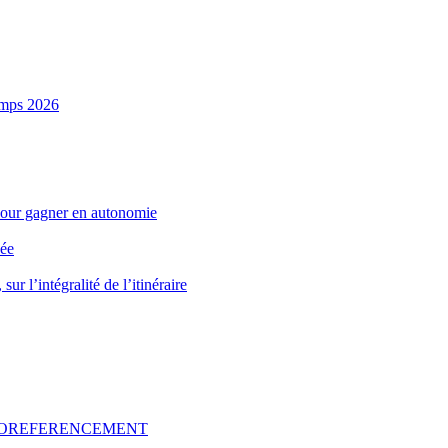
emps 2026
pour gagner en autonomie
née
r l’intégralité de l’itinéraire
GEOREFERENCEMENT