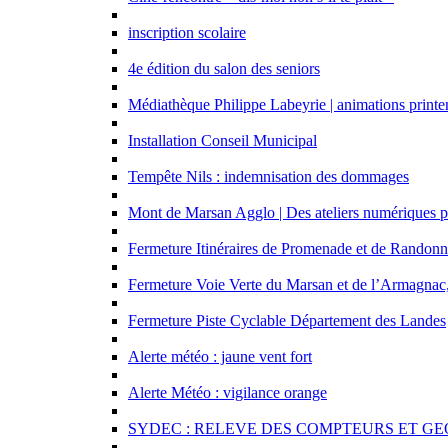
inscription scolaire
4e édition du salon des seniors
Médiathèque Philippe Labeyrie | animations print
Installation Conseil Municipal
Tempête Nils : indemnisation des dommages
Mont de Marsan Agglo | Des ateliers numériques 
Fermeture Itinéraires de Promenade et de Randon
Fermeture Voie Verte du Marsan et de l’Armagnac, su
Fermeture Piste Cyclable Département des Landes
Alerte météo : jaune vent fort
Alerte Météo : vigilance orange
SYDEC : RELEVE DES COMPTEURS ET 