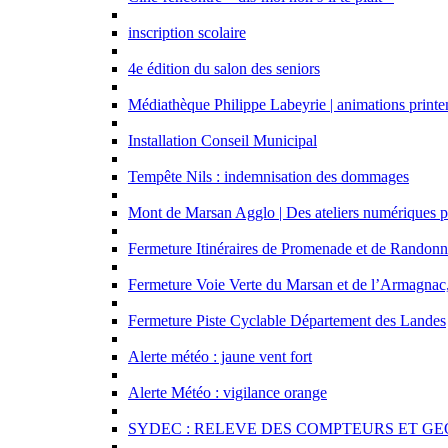
inscription scolaire
4e édition du salon des seniors
Médiathèque Philippe Labeyrie | animations print
Installation Conseil Municipal
Tempête Nils : indemnisation des dommages
Mont de Marsan Agglo | Des ateliers numériques 
Fermeture Itinéraires de Promenade et de Randon
Fermeture Voie Verte du Marsan et de l’Armagnac, su
Fermeture Piste Cyclable Département des Landes
Alerte météo : jaune vent fort
Alerte Météo : vigilance orange
SYDEC : RELEVE DES COMPTEURS ET 