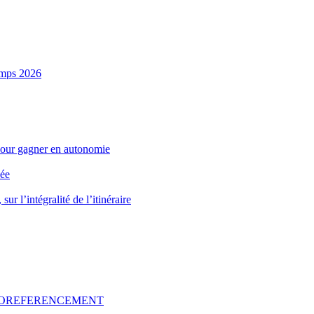
emps 2026
pour gagner en autonomie
née
r l’intégralité de l’itinéraire
GEOREFERENCEMENT